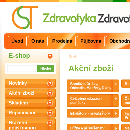
Úvod
O nás
Prodejna
Půjčovna
Obchodn
E-shop
Úvod
>
Akční zboží
Novinky
Bandáže, Ortézy,
Ber
Obinadla, Manžety, Dlahy
Akční zboží
Cvičebně relaxační
Čí
Skladem
pomůcky
me
Repasované
Inhalátory - nebulizátory
Inv
Pří
Hrazené
pojišťovnou
Lůžka a příslušenství,
Mas