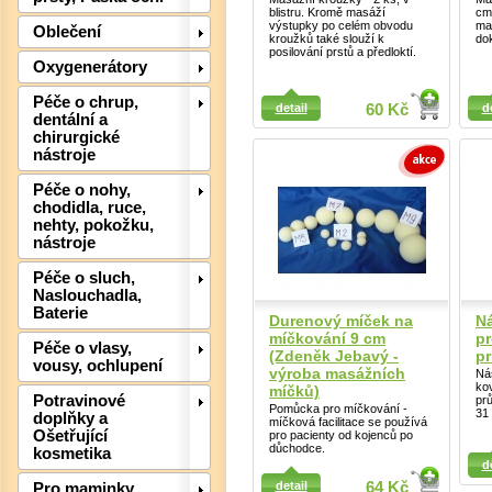
blistru. Kromě masáží
cm 
výstupky po celém obvodu
mat
Oblečení
kroužků také slouží k
do
posilování prstů a předloktí.
Oxygenerátory
Detail
Detail
Péče o chrup,
detail
60 Kč
d
dentální a
chirurgické
nástroje
Det
Péče o nohy,
chodidla, ruce,
nehty, pokožku,
nástroje
Péče o sluch,
Naslouchadla,
Baterie
Durenový míček na
N
míčkování 9 cm
pr
Péče o vlasy,
(Zdeněk Jebavý -
p
vousy, ochlupení
výroba masážních
Ná
kov
míčků)
Potravinové
pr
Pomůcka pro míčkování -
31
doplňky a
míčková facilitace se používá
Ošetřující
pro pacienty od kojenců po
důchodce.
Detail
kosmetika
Detail
d
detail
64 Kč
Pro maminky