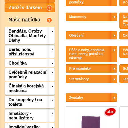
podložky
Kou
Zboží s dárkem
Motomedy
Nah
Naše nabídka
pol
Te
Bandáže, Ortézy,
Oblečení
Ox
Obinadla, Manžety,
Dlahy
Berle, hole.
Péče o nohy, chodidla,
Péč
příslušenství
ruce, nehty, pokožku,
Nas
nástroje
Chodítka
Pro maminky
Sc
Cvičebně relaxační
pomůcky
Sterilizátory
Te
Čínská a korejská
medicína
Zvedáky
Det
Do koupelny / na
toaletu
Inhalátory -
nebulizátory
Invalidní vozíky,