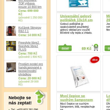
TOP výbava,
pouze 10 800 km
Cena: 699 000
Kč
Universální gelový
M
(původně 1 250 000
polštářek 13x14 cm
2
Kč)
Gelový polštářek je
Je
opakovatelně použitelný
reh
Kočárek Stingray
gelový obklad pro využití
fit
R82 č.1
léčebné síly tepla a chladu.
Cena: 14 000 Kč
Freestyle libre2 ,
Detail
Detail
freestyle libre2
detail
69 Kč
d
PLUS
Cena: 700 Kč
Det
(původně 1 800 Kč)
Prodám postel pro
handicapované s
bezpečnostní
ohrádkou
Cena: 20 000 Kč
(původně 29 000
Kč)
Mycí čepice se
Lo
Nebojte se
suchým šamponem
dř
nás zeptat!
Mycí čepice se suchým
Dř
šamponem, bílá, neoplachuje
vy
Tel.: +420 603 281 096
se
op