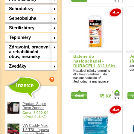
Schodolezy
Sebeobsluha
Sterilizátory
Teploměry
Det
Zdravotní, pracovní
a rehabilitační
Baterie do
J
obuv, nesmeky
naslouchadel -
ží
DURACELL 312 / 6ks
Zvedáky
Je
os
Napájecí články energií s
dlouhou trvanlivostí, do
naslouchadel do uší.
Jednoduchá manipulace.
Detail
Detail
detail
65 Kč
d
Prodám Super
Ravo Zapper
Cena: 8 000 Kč
(původně 18 Kč)
Det
VW Caddy Maxi
1.5 TSI – úprava
pro vozíčkáře,