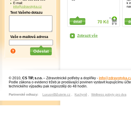
E-mail:
k i
info@zdravotyka.cz
na
Text Vašeho dotazu
Detail
Detail
detail
70 Kč
d
Zobrazit vše
Vaše e-mailová adresa
© 2010,
CS TIP, s.r.o.
– Zdravotnické potřeby a doplňky -
info@zdravotyka.c
Podle zákona o evidenci tržeb je prodávající povinen vystavit kupujícímu účt
technického výpadku pak nejpozději do 48 hodin.
Partnerské odkazy:
LuxusníBižuterie.cz
,
Kuchyně
,
Wellness pobyty pro dva