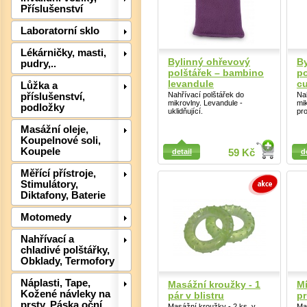
Příslušenství
Laboratorní sklo
Lékárničky, masti,
Bylinný ohřevový
By
pudry,..
polštářek – bambino
po
levandule
c
Lůžka a
Nahřívací polštářek do
Na
příslušenství,
mikrovlny. Levandule -
mik
podložky
uklidňující.
pro
Masážní oleje,
Koupelnové soli,
Detail
Detail
Koupele
detail
59 Kč
d
Měřící přístroje,
Det
Stimulátory,
Diktafony, Baterie
Motomedy
Nahřívací a
chladivé polštářky,
Obklady, Termofory
Náplasti, Tape,
Masážní kroužky - 1
M
Kožené návleky na
pár v blistru
pr
prsty, Páska oční
Masážní kroužky - 2 ks, v
Ma