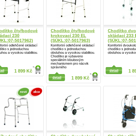
odítko čtyřbodové
Chodítko čtyřbodové
Chodítko dv
ládací 230
krokovací 230 EL
skládací 233
ÚKL:07-5017962)
(SÚKL:07-5017963)
(SÚKL:07-501
ortní odlehčené skládací
Komfortní odlehčené skládací
Komfortní dvoukol
dítko s jednoduchou
chodítko s jednoduchou
chodítko s jednod
uhou a vysokou stabilitou.
obsluhou a vysokou stabilitou.
obsluhou a vysokou 
Chodítko je vybaveno
speciálním kloubovým
mechanismem pro nácvik
ail
správného
ail
1 899 Kč
detail
1 8
detail
1 899 Kč