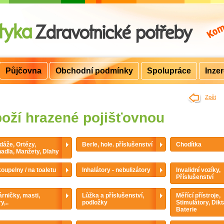
Půjčovna
Obchodní podmínky
Spolupráce
Inze
>
Zpět
oží hrazené pojišťovnou
áže, Ortézy,
Berle, hole. příslušenství
Chodítka
adla, Manžety, Dlahy
oupelny / na toaletu
Inhalátory - nebulizátory
Invalidní vozíky,
Příslušenství
rničky, masti,
Lůžka a příslušenství,
Měřící přístroje,
y,..
podložky
Stimulátory, Dikt
Baterie