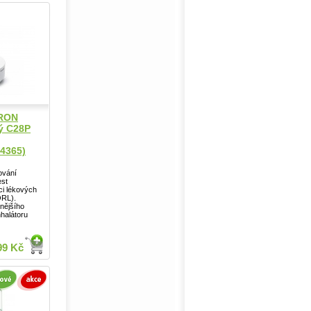
MRON
ý C28P
4365)
ování
est
ci lékových
RL).
nějšího
halátoru
99 Kč