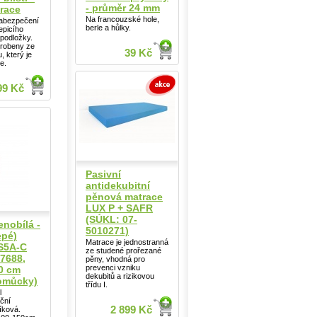
- průměr 24 mm
irace
Na francouzské hole,
zabezpečení
berle a hůlky.
epicího
podložky.
yrobeny ze
39 Kč
, který je
e.
99 Kč
Pasivní
antidekubitní
pěnová matrace
LUX P + SAFR
(SÚKL: 07-
enobílá -
5010271)
epé)
Matrace je jednostranná
rS5A-C
ze studené prořezané
7688,
pěny, vhodná pro
prevenci vzniku
20 cm
dekubitů a rizikovou
omůcky)
třídu I.
l
ační
2 899 Kč
níková.