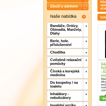
Nápl
návl
Zboží s dárkem
oční
Naše nabídka
Seb
Bandáže, Ortézy,
Obinadla, Manžety,
Dlahy
Berle, hole.
příslušenství
Chodítka
Cvičebně relaxační
Gáz
pomůcky
5x5
- E
Čínská a korejská
ex
medicína
Kla
dík
Do koupelny / na
použ
toaletu
rozl
vytv
Detail
Det
Inhalátory -
Detail
nebulizátory
det
Invalidní vozíky,