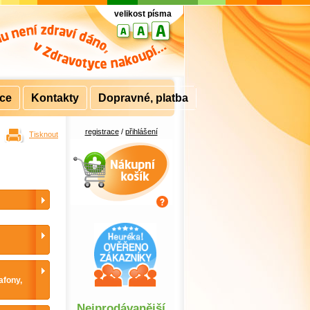
velikost písma
rce
Kontakty
Dopravné, platba
registrace
/
přihlášení
Tisknout
Nákupní košík
afony,
Nejprodávanější