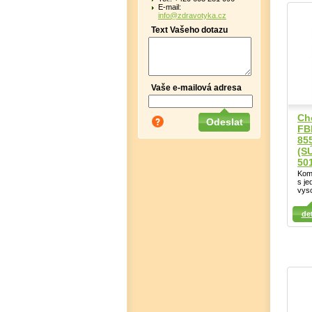
E-mail:
info@zdravotyka.cz
Text Vašeho dotazu
Vaše e-mailová adresa
Ch
FB
85
(S
50
Komf
s j
vyso
Detail
Detail
det
Det