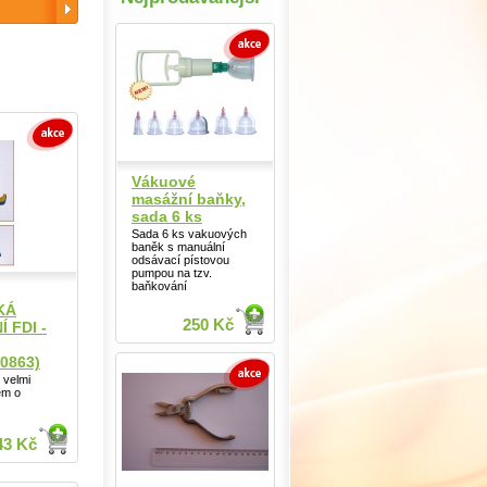
Vákuové
masážní baňky,
sada 6 ks
Sada 6 ks vakuových
baněk s manuální
odsávací pístovou
pumpou na tzv.
baňkování
KÁ
250 Kč
 FDI -
0863)
e velmi
em o
43 Kč