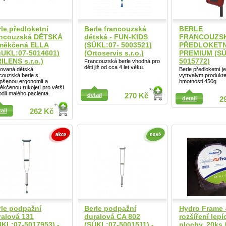
le předloketní
Berle francouzská
BERLE
ancouzská DĚTSKÁ
dětská - FUN-KIDS
FRANCOUZS
měkčená ELLA
(SÚKL:07- 5003521)
PŘEDLOKETN
úUKL:07-5014601)
(Ortoservis s.r.o.)
PREMIUM (SÚ
ILENS s.r.o.)
5015772)
Francouzská berle vhodná pro
děti již od cca 4 let věku.
vovaná dětská
Berle předloketní j
couzská berle s
vytrvalým produkt
epšenou ergonomií a
hmotnosti 450g.
kčenou rukojetí pro větší
ail
dlí malého pacienta.
detail
270 Kč
detail
2
ail
262 Kč
Detail
rle podpažní
Berle podpažní
Hydro Frame 
ralová 131
duralová CA 802
rozšíření lepí
ÚKL:07-5017953) -
(SÚKL:07-5001511) -
plochy, 20ks / 