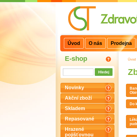
3
2
1
Úvod
O nás
Prodejna
E-shop
Úvod
Zb
Novinky
Band
Obin
Akční zboží
Do k
Skladem
Repasované
Léká
pudr
Hrazené
pojišťovnou