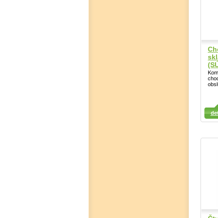
Ch
sk
(S
Komf
cho
obsl
Detail
Det
det
Detail