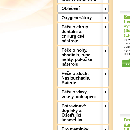
Oblečení
Ber
Oxygenerátory
fr
vy
Péče o chrup,
(S
dentální a
(ER
chirurgické
Ino
nástroje
fran
vyl
Péče o nohy,
vymě
Detail
Det
poho
chodidla, ruce,
nehty, pokožku,
Detail
det
nástroje
Péče o sluch,
Naslouchadla,
Baterie
Péče o vlasy,
vousy, ochlupení
Potravinové
doplňky a
Ošetřující
Be
kosmetika
du
(S
Pro maminky