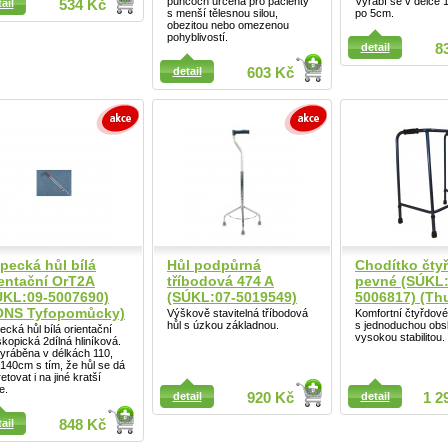
punčoch určena pro pacienty
Vyrábí se v délce
ail
534 Kč
s menší tělesnou silou,
po 5cm.
obezitou nebo omezenou
ail
pohyblivostí.
detail
8
detail
603 Kč
pecká hůl bílá
Hůl podpůrná
Chodítko čty
ientační OrT2A
tříbodová 474 A
pevné (SÚKL:
ÚKL:09-5007690)
(SÚKL:07-5019549)
5006817) (Th
ONS Tyfopomůcky)
Výškově stavitelná tříbodová
Komfortní čtyřdov
hůl s úzkou základnou.
s jednoduchou obs
ecká hůl bílá orientační
vysokou stabilitou.
skopická 2dílná hliníková.
yráběna v délkách 110,
140cm s tím, že hůl se dá
etovat i na jiné kratší
ail
e.
detail
920 Kč
detail
1 2
ail
848 Kč