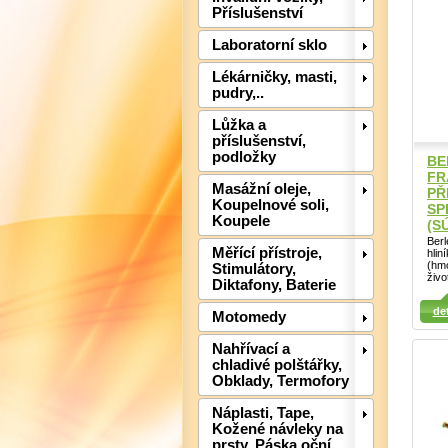
Příslušenství
Laboratorní sklo
Lékárničky, masti,
pudry,..
Lůžka a
příslušenství,
podložky
BE
FR
Masážní oleje,
PŘ
Koupelnové soli,
SP
Koupele
(S
Berl
Měřící přístroje,
hlin
(hmo
Stimulátory,
živo
Detail
Diktafony, Baterie
Det
Detail
det
Motomedy
Nahřívací a
chladivé polštářky,
Obklady, Termofory
Náplasti, Tape,
Kožené návleky na
prsty, Páska oční