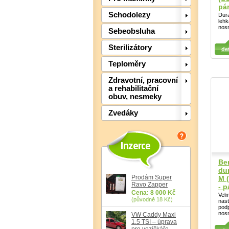
pá
Schodolezy
Dura
lehk
nosn
Sebeobsluha
Detail
Detail
Sterilizátory
det
Det
Teploměry
Zdravotní, pracovní
a rehabilitační
obuv, nesmeky
Zvedáky
Be
dur
Prodám Super
M 
Ravo Zapper
- p
Cena: 8 000 Kč
Velm
(původně 18 Kč)
nast
podp
nosn
VW Caddy Maxi
1.5 TSI – úprava
Detail
pro vozíčkáře,