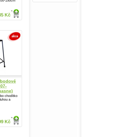
 100-150cm
35 Kč
řbodové
07-
uasne)
ébo chodítko
luhou a
99 Kč