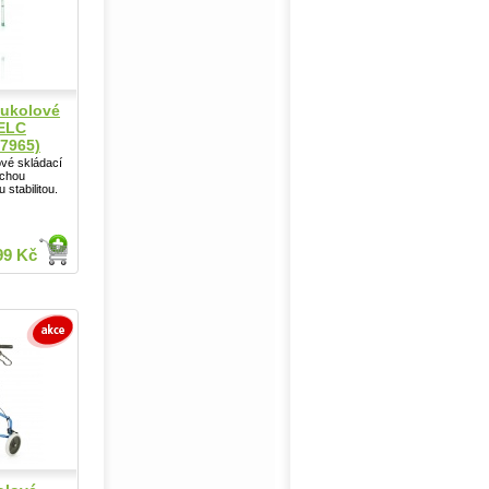
oukolové
 ELC
7965)
ové skládací
uchou
stabilitou.
99 Kč