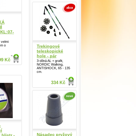
KÁ
Í
KL:07-
e velmi
em o
Trekingové
teleskopické
hole - pár
99 Kč
3-dílná AL + grafit,
NORDIC Walking,
ANTISHOCK, 65 - 135
cm.
334 Kč
-
cí
Násadec pryžový
blistr -