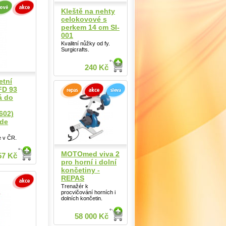
Kleště na nehty
celokovové s
perkem 14 cm SI-
001
Kvalitní nůžky od fy.
Surgicrafts.
240 Kč
etní
FD 93
á do
602)
ade
e v ČR.
MOTOmed viva 2
57 Kč
pro horní i dolní
končetiny -
REPAS
Trenažér k
procvičování horních i
dolních končetin.
58 000 Kč