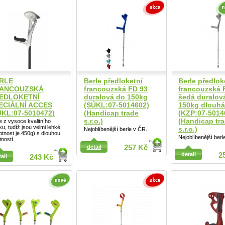
Detail
RLE
Berle předloketní
Berle předlok
ANCOUZSKÁ
francouzská FD 93
francouzská 
EDLOKETNÍ
duralová do 150kg
šedá duralov
ECIÁLNÍ ACCES
(SÚKL:07-5014602)
150kg dlouhá
ÚKL:07-5010472)
(Handicap trade
(KZP:07-5014
s.r.o.)
(Handicap tr
e z vysoce kvalitního
íku, tudíž jsou velmi lehké
s.r.o.)
Nejoblíbenější berle v ČR.
tnost je 450g) s dlouhou
Nejoblíbenější berl
tností.
detail
257 Kč
ail
detail
2
ail
243 Kč
Detail