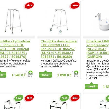
odítko čtyřbodové
Chodítko dvoukolové
Inhalátor O
L 855262 / FBL
FBL 855259 / FBL
kompresorov
5261 / FBL 855260
855258 / FBL 855257
(NE-C105-E)
ÚKL:07-5019379 /
(SÚKL:07-5019382 /
(SÚKL:10-501
19377 / 5019376)
5019381 / 5019380)
(OMRON)
ortní čtyřkolové chodítko
Komfortní čtyřkolové chodítko
Inhalátor pro zvlhč
ednoduchou obsluhou a
s jednoduchou obsluhou a
dolních i horních c
kou stabilitou.
vysokou stabilitou.
dýchacích a inhala
forem (TRN,ALG,O
Nástupce nejoblíbe
ail
1 340 Kč
detail
1 890 Kč
kompresorového in
OMRON.
ail
detail
1 8